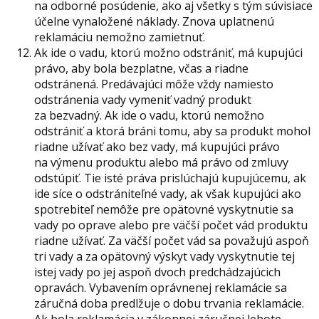
na odborné posúdenie, ako aj všetky s tým súvisiace
účelne vynaložené náklady. Znova uplatnenú
reklamáciu nemožno zamietnuť.
Ak ide o vadu, ktorú možno odstrániť, má kupujúci
právo, aby bola bezplatne, včas a riadne
odstránená. Predávajúci môže vždy namiesto
odstránenia vady vymeniť vadný produkt
za bezvadný. Ak ide o vadu, ktorú nemožno
odstrániť a ktorá bráni tomu, aby sa produkt mohol
riadne užívať ako bez vady, má kupujúci právo
na výmenu produktu alebo má právo od zmluvy
odstúpiť. Tie isté práva prislúchajú kupujúcemu, ak
ide síce o odstrániteľné vady, ak však kupujúci ako
spotrebiteľ nemôže pre opätovné vyskytnutie sa
vady po oprave alebo pre väčší počet vád produktu
riadne užívať. Za väčší počet vád sa považujú aspoň
tri vady a za opätovný výskyt vady vyskytnutie tej
istej vady po jej aspoň dvoch predchádzajúcich
opravách. Vybavením oprávnenej reklamácie sa
záručná doba predlžuje o dobu trvania reklamácie.