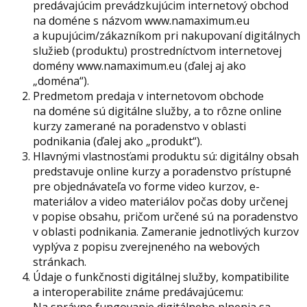
predávajúcim prevádzkujúcim internetový obchod
na doméne s názvom www.namaximum.eu
a kupujúcim/zákazníkom pri nakupovaní digitálnych
služieb (produktu) prostredníctvom internetovej
domény www.namaximum.eu (ďalej aj ako
„doména“).
Predmetom predaja v internetovom obchode
na doméne sú digitálne služby, a to rôzne online
kurzy zamerané na poradenstvo v oblasti
podnikania (ďalej ako „produkt“).
Hlavnými vlastnosťami produktu sú: digitálny obsah
predstavuje online kurzy a poradenstvo prístupné
pre objednávateľa vo forme video kurzov, e-
materiálov a video materiálov počas doby určenej
v popise obsahu, pričom určené sú na poradenstvo
v oblasti podnikania. Zameranie jednotlivých kurzov
vyplýva z popisu zverejneného na webových
stránkach.
Údaje o funkčnosti digitálnej služby, kompatibilite
a interoperabilite známe predávajúcemu: