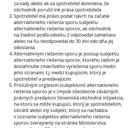
za vady alebo ak sa spotrebiteľ domnieva, že
obchodník porušil iné práva spotrebiteľa.
Spotrebiteľ má právo podať návrh na začatie
alternatívneho riešenia sporu subjektu
alternatívneho riešenia sporov, ak obchodník
na žiadosť podľa odseku 2 odpovedal zamietavo
alebo na ňu neodpovedal do 30 dní odo dňa jej
odoslania.
Alternatívnym riešením sporu je postup subjektu
alternatívneho riešenia sporov, ktorého cieľom je
dosiahnutie zmierlivého vyriešenia sporu medzi
jeho stranami, t.j. medzi kupujúcim, ktorý je
spotrebiteľ a predávajúcim.
Príslušným orgánom (subjektom) alternatívneho
riešenia sporov je v zmysle všeobecne záväzných
právnych predpisov Slovenská obchodná inšpekcia,
na ktorú sa môže kupujúci, ktorý je spotrebiteľom,
obrátiť alebo iný subjekt, ktorý sa nachádza
v zozname subjektov alternatívneho riešenia
sporov zverejnený na stránke Ministerstva