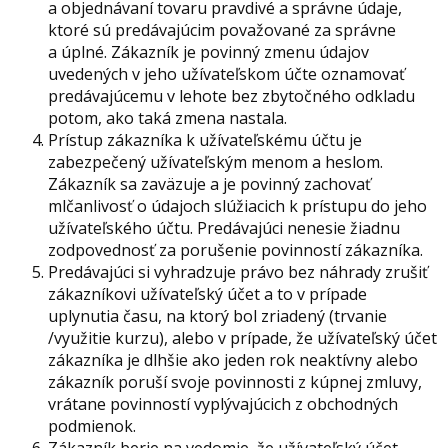
a objednávaní tovaru pravdivé a správne údaje,
ktoré sú predávajúcim považované za správne
a úplné. Zákazník je povinný zmenu údajov
uvedených v jeho užívateľskom účte oznamovať
predávajúcemu v lehote bez zbytočného odkladu
potom, ako taká zmena nastala.
Prístup zákazníka k užívateľskému účtu je
zabezpečený užívateľským menom a heslom.
Zákazník sa zaväzuje a je povinný zachovať
mlčanlivosť o údajoch slúžiacich k prístupu do jeho
užívateľského účtu. Predávajúci nenesie žiadnu
zodpovednosť za porušenie povinností zákazníka.
Predávajúci si vyhradzuje právo bez náhrady zrušiť
zákazníkovi užívateľský účet a to v prípade
uplynutia času, na ktorý bol zriadený (trvanie
/využitie kurzu), alebo v prípade, že užívateľský účet
zákazníka je dlhšie ako jeden rok neaktívny alebo
zákazník poruší svoje povinnosti z kúpnej zmluvy,
vrátane povinností vyplývajúcich z obchodných
podmienok.