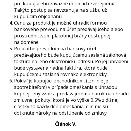
pre kupujúceho záväzné dňom ich zverejnenia.
Takýto postup sa nevzťahuje na službu už
kupujúcim objednanú.
Cenu za produkt je možné uhradiť formou
bankového prevodu na účet predávajúceho alebo
prostredníctvom platobnej brány dostupnej
na doméne.
Pri platbe prevodom na bankový účet
predávajúceho bude kupujúcemu zaslaná zálohová
faktúra na jeho elektronickú adresu. Po jej uhradení
bude vystavená riadna faktúra, ktorá bude
kupujúcemu zaslaná rovnako elektronicky.
Pokiaľ je kupujúci obchodníkom, (tzn. nie je
spotrebiteľom) v prípade omeškania s úhradou
kúpnej ceny vzniká predávajúcemu nárok na úhradu
zmluvnej pokuty, ktorá je vo výške 0,5% z dlžnej
čiastky za každý deň omeškania, čím nie sú
dotknuté nároky na odstúpenie od zmluvy.
Článok V.