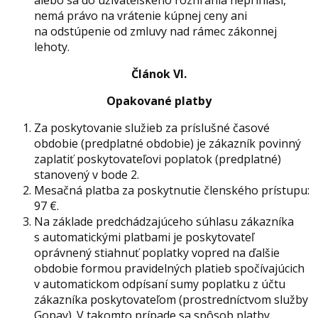
alebo sa do užívateľského rozhrania neprihlási,
nemá právo na vrátenie kúpnej ceny ani
na odstúpenie od zmluvy nad rámec zákonnej
lehoty.
Článok VI.
Opakované platby
Za poskytovanie služieb za príslušné časové
obdobie (predplatné obdobie) je zákazník povinný
zaplatiť poskytovateľovi poplatok (predplatné)
stanovený v bode 2.
Mesačná platba za poskytnutie členského prístupu:
97 €.
Na základe predchádzajúceho súhlasu zákazníka
s automatickými platbami je poskytovateľ
oprávnený stiahnuť poplatky vopred na ďalšie
obdobie formou pravidelných platieb spočívajúcich
v automatickom odpísaní sumy poplatku z účtu
zákazníka poskytovateľom (prostredníctvom služby
Gopay). V takomto prípade sa spôsob platby