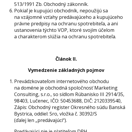
513/1991 Zb. Obchodný zákonník.
Pokiaľ je kupujúci obchodník, nepoužijú sa
na vzájomné vzťahy predávajúceho a kupujúceho
právne predpisy na ochranu spotrebiteľa, a ani
ustanovenia týchto VOP, ktoré svojím účelom
a charakterom slúžia na ochranu spotrebiteľa.
Článok II.
Vymedzenie základných pojmov
Prevádzkovateľom internetového obchodu
na doméne je obchodná spoločnosť Marketing
Consulting, s.r.o., so sídlom Rúbanisko III 2914/35,
98403, Lučenec, IČO: 50453688, DIČ: 2120339540,
Zápis: Obchodný register Okresného súdu Banská
Bystrica, oddiel: Sro, vložka č. 30392/S
(ďalej len „predávajúci“).
Predávajúci nie je platiteľom DPH.