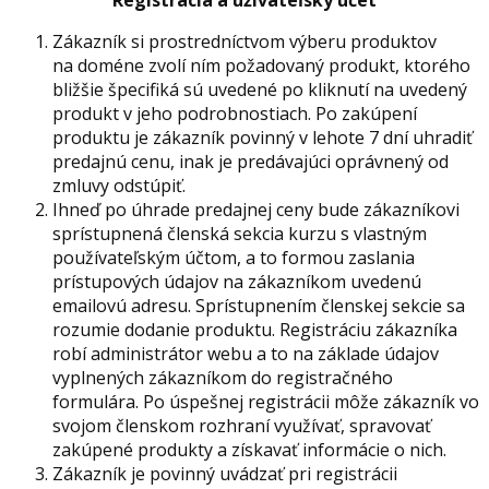
Registrácia a užívateľský účet
Zákazník si prostredníctvom výberu produktov
na doméne zvolí ním požadovaný produkt, ktorého
bližšie špecifiká sú uvedené po kliknutí na uvedený
produkt v jeho podrobnostiach. Po zakúpení
produktu je zákazník povinný v lehote 7 dní uhradiť
predajnú cenu, inak je predávajúci oprávnený od
zmluvy odstúpiť.
Ihneď po úhrade predajnej ceny bude zákazníkovi
sprístupnená členská sekcia kurzu s vlastným
používateľským účtom, a to formou zaslania
prístupových údajov na zákazníkom uvedenú
emailovú adresu. Sprístupnením členskej sekcie sa
rozumie dodanie produktu. Registráciu zákazníka
robí administrátor webu a to na základe údajov
vyplnených zákazníkom do registračného
formulára. Po úspešnej registrácii môže zákazník vo
svojom členskom rozhraní využívať, spravovať
zakúpené produkty a získavať informácie o nich.
Zákazník je povinný uvádzať pri registrácii