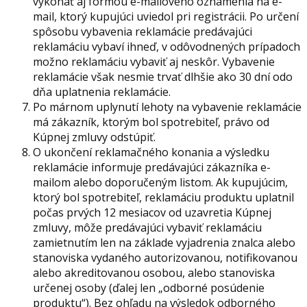
vykonať aj formou e-mailového oznámenia na e-
mail, ktorý kupujúci uviedol pri registrácii. Po určení
spôsobu vybavenia reklamácie predávajúci
reklamáciu vybaví ihneď, v odôvodnených prípadoch
možno reklamáciu vybaviť aj neskôr. Vybavenie
reklamácie však nesmie trvať dlhšie ako 30 dní odo
dňa uplatnenia reklamácie.
Po márnom uplynutí lehoty na vybavenie reklamácie
má zákazník, ktorým bol spotrebiteľ, právo od
Kúpnej zmluvy odstúpiť.
O ukončení reklamačného konania a výsledku
reklamácie informuje predávajúci zákazníka e-
mailom alebo doporučeným listom. Ak kupujúcim,
ktorý bol spotrebiteľ, reklamáciu produktu uplatnil
počas prvých 12 mesiacov od uzavretia Kúpnej
zmluvy, môže predávajúci vybaviť reklamáciu
zamietnutím len na základe vyjadrenia znalca alebo
stanoviska vydaného autorizovanou, notifikovanou
alebo akreditovanou osobou, alebo stanoviska
určenej osoby (ďalej len „odborné posúdenie
produktu“). Bez ohľadu na výsledok odborného