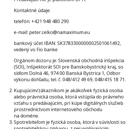
Kontaktné údaje:
telefón: +421 948 480 290
e-mail: peter.celko@namaximum.eu
bankový účet IBAN: SK3783300000002501061492,
vedený vo Fio banke
Orgánom dozoru je: Slovenská obchodná inšpekcia
(SOI), Inšpektorát SOI pre Banskobystrický kraj, so
sídlom Dolná 46, 974 00 Banská Bystrica 1, Odbor
výkonu dohľadu, tel. č. 048/412 49 69, 048/415 18 71.
Kupujúcim/zákazníkom je akákoľvek fyzická osoba
alebo právnická osoba, ktorá vstúpila do právneho
vzťahu s predávajúcim, pri kúpe digitálnych služieb
prostredníctvom internetového obchodu
na doméne.
Spotrebiteľom je fyzická osoba, ktorá v súvislosti so
spotrebiteľskou zmluvou, z nej vyplývajúcim