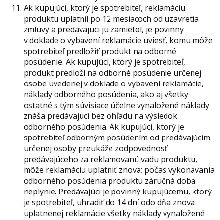
Ak kupujúci, ktorý je spotrebiteľ, reklamáciu
produktu uplatnil po 12 mesiacoch od uzavretia
zmluvy a predávajúci ju zamietol, je povinný
v doklade o vybavení reklamácie uviesť, komu môže
spotrebiteľ predložiť produkt na odborné
posúdenie. Ak kupujúci, ktorý je spotrebiteľ,
produkt predloží na odborné posúdenie určenej
osobe uvedenej v doklade o vybavení reklamácie,
náklady odborného posúdenia, ako aj všetky
ostatné s tým súvisiace účelne vynaložené náklady
znáša predávajúci bez ohľadu na výsledok
odborného posúdenia. Ak kupujúci, ktorý je
spotrebiteľ odborným posúdením od predávajúcim
určenej osoby preukáže zodpovednosť
predávajúceho za reklamovanú vadu produktu,
môže reklamáciu uplatniť znova; počas vykonávania
odborného posúdenia produktu záručná doba
neplynie. Predávajúci je povinný kupujúcemu, ktorý
je spotrebiteľ, uhradiť do 14 dní odo dňa znova
uplatnenej reklamácie všetky náklady vynaložené