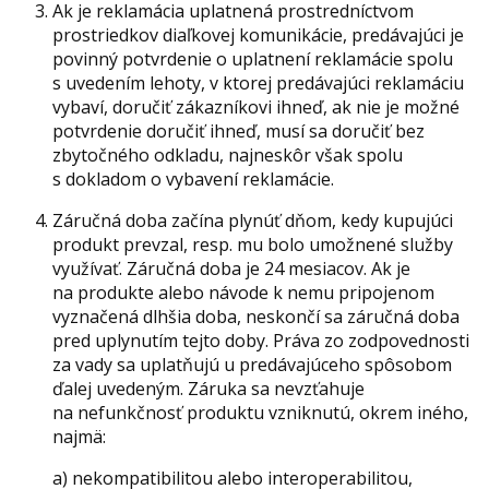
Ak je reklamácia uplatnená prostredníctvom
prostriedkov diaľkovej komunikácie, predávajúci je
povinný potvrdenie o uplatnení reklamácie spolu
s uvedením lehoty, v ktorej predávajúci reklamáciu
vybaví, doručiť zákazníkovi ihneď, ak nie je možné
potvrdenie doručiť ihneď, musí sa doručiť bez
zbytočného odkladu, najneskôr však spolu
s dokladom o vybavení reklamácie.
Záručná doba začína plynúť dňom, kedy kupujúci
produkt prevzal, resp. mu bolo umožnené služby
využívať. Záručná doba je 24 mesiacov. Ak je
na produkte alebo návode k nemu pripojenom
vyznačená dlhšia doba, neskončí sa záručná doba
pred uplynutím tejto doby. Práva zo zodpovednosti
za vady sa uplatňujú u predávajúceho spôsobom
ďalej uvedeným. Záruka sa nevzťahuje
na nefunkčnosť produktu vzniknutú, okrem iného,
najmä:
a) nekompatibilitou alebo interoperabilitou,