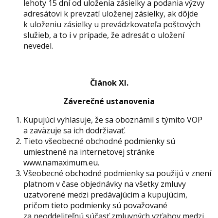
lehoty 15 dní od uloženia zásielky a podania výzvy
adresátovi k prevzatí uloženej zásielky, ak dôjde
k uloženiu zásielky u prevádzkovateľa poštových
služieb, a to i v prípade, že adresát o uložení
nevedel.
Článok XI.
Záverečné ustanovenia
Kupujúci vyhlasuje, že sa oboznámil s týmito VOP
a zaväzuje sa ich dodržiavať.
Tieto všeobecné obchodné podmienky sú
umiestnené na internetovej stránke
www.namaximum.eu.
Všeobecné obchodné podmienky sa použijú v znení
platnom v čase objednávky na všetky zmluvy
uzatvorené medzi predávajúcim a kupujúcim,
pričom tieto podmienky sú považované
za neoddeliteľnú súčasť zmluvných vzťahov medzi