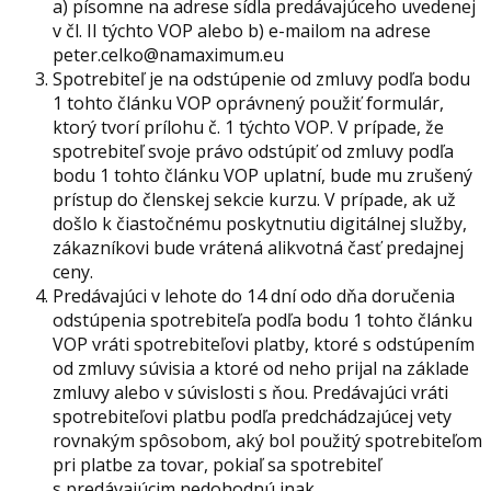
a) písomne na adrese sídla predávajúceho uvedenej
v čl. II týchto VOP alebo b) e-mailom na adrese
peter.celko@namaximum.eu
Spotrebiteľ je na odstúpenie od zmluvy podľa bodu
1 tohto článku VOP oprávnený použiť formulár,
ktorý tvorí prílohu č. 1 týchto VOP. V prípade, že
spotrebiteľ svoje právo odstúpiť od zmluvy podľa
bodu 1 tohto článku VOP uplatní, bude mu zrušený
prístup do členskej sekcie kurzu. V prípade, ak už
došlo k čiastočnému poskytnutiu digitálnej služby,
zákazníkovi bude vrátená alikvotná časť predajnej
ceny.
Predávajúci v lehote do 14 dní odo dňa doručenia
odstúpenia spotrebiteľa podľa bodu 1 tohto článku
VOP vráti spotrebiteľovi platby, ktoré s odstúpením
od zmluvy súvisia a ktoré od neho prijal na základe
zmluvy alebo v súvislosti s ňou. Predávajúci vráti
spotrebiteľovi platbu podľa predchádzajúcej vety
rovnakým spôsobom, aký bol použitý spotrebiteľom
pri platbe za tovar, pokiaľ sa spotrebiteľ
s predávajúcim nedohodnú inak.