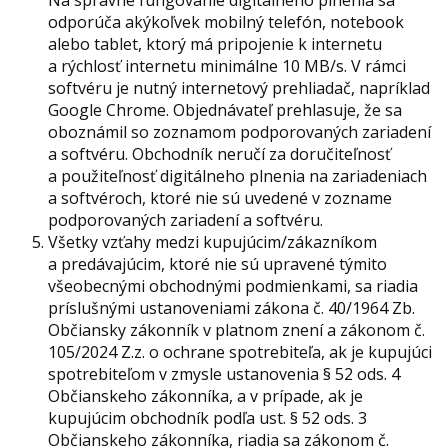
Na správne fungovanie digitálneho plnenia sa
odporúča akýkoľvek mobilný telefón, notebook
alebo tablet, ktorý má pripojenie k internetu
a rýchlosť internetu minimálne 10 MB/s. V rámci
softvéru je nutný internetový prehliadač, napríklad
Google Chrome. Objednávateľ prehlasuje, že sa
oboznámil so zoznamom podporovaných zariadení
a softvéru. Obchodník neručí za doručiteľnosť
a použiteľnosť digitálneho plnenia na zariadeniach
a softvéroch, ktoré nie sú uvedené v zozname
podporovaných zariadení a softvéru.
Všetky vzťahy medzi kupujúcim/zákazníkom
a predávajúcim, ktoré nie sú upravené týmito
všeobecnými obchodnými podmienkami, sa riadia
príslušnými ustanoveniami zákona č. 40/1964 Zb.
Občiansky zákonník v platnom znení a zákonom č.
105/2024 Z.z. o ochrane spotrebiteľa, ak je kupujúci
spotrebiteľom v zmysle ustanovenia § 52 ods. 4
Občianskeho zákonníka, a v prípade, ak je
kupujúcim obchodník podľa ust. § 52 ods. 3
Občianskeho zákonníka, riadia sa zákonom č.