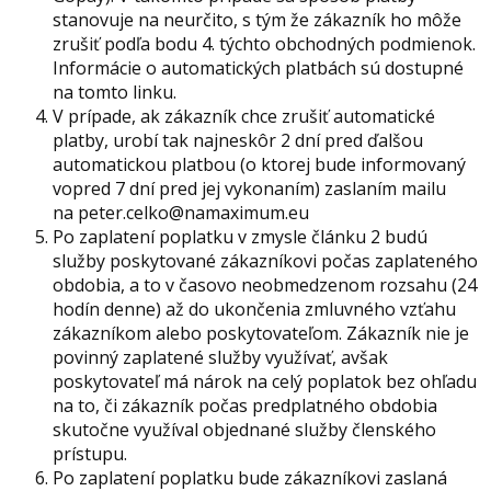
stanovuje na neurčito, s tým že zákazník ho môže
zrušiť podľa bodu 4. týchto obchodných podmienok.
Informácie o automatických platbách sú dostupné
na tomto linku.
V prípade, ak zákazník chce zrušiť automatické
platby, urobí tak najneskôr 2 dní pred ďalšou
automatickou platbou (o ktorej bude informovaný
vopred 7 dní pred jej vykonaním) zaslaním mailu
na peter.celko@namaximum.eu
Po zaplatení poplatku v zmysle článku 2 budú
služby poskytované zákazníkovi počas zaplateného
obdobia, a to v časovo neobmedzenom rozsahu (24
hodín denne) až do ukončenia zmluvného vzťahu
zákazníkom alebo poskytovateľom. Zákazník nie je
povinný zaplatené služby využívať, avšak
poskytovateľ má nárok na celý poplatok bez ohľadu
na to, či zákazník počas predplatného obdobia
skutočne využíval objednané služby členského
prístupu.
Po zaplatení poplatku bude zákazníkovi zaslaná