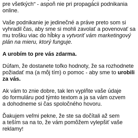
pre všetkých" - aspoň nie pri propagácii podnikania
online.
Vaše podnikanie je jedinečné a práve preto som si
vyhradil čas, aby sme si mohli zavolať a povenovať sa
mu trošku viac do hĺbky a
vytvoriť vám marketingový
plán na mieru, ktorý funguje.
A urobím to pre vás zdarma.
Dúfam, že dostanete toľko hodnoty, že sa rozhodnete
požiadať ma (a môj tím) o pomoc - aby sme to
urobili
za vás.
Ak vám to znie dobre, tak len vyplňte vaše údaje
do formuláru pod týmto textom a ja sa vám ozvem
a dohodneme si čas spoločného hovoru.
Ďakujem veľmi pekne, že ste sa dočítali až sem
a teším sa na to, že vám pomôžem vylepšiť vaše
reklamy!