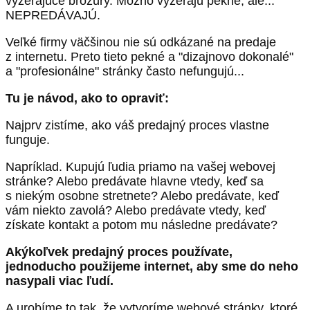
vyzerajúce brožúry. Možno vyzerajú pekne, ale...
NEPREDÁVAJÚ.
Veľké firmy väčšinou nie sú odkázané na predaje
z internetu. Preto tieto pekné a "dizajnovo dokonalé"
a "profesionálne" stránky často nefungujú...
Tu je návod, ako to opraviť:
Najprv zistíme, ako váš predajný proces vlastne
funguje.
Napríklad. Kupujú ľudia priamo na vašej webovej
stránke? Alebo predávate hlavne vtedy, keď sa
s niekým osobne stretnete? Alebo predávate, keď
vám niekto zavolá? Alebo predávate vtedy, keď
získate kontakt a potom mu následne predávate?
Akýkoľvek predajný proces používate,
jednoducho použijeme internet, aby sme do neho
nasypali viac ľudí.
A urobíme to tak, že vytvoríme webové stránky, ktoré