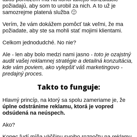
požiadajú, aby som to urobil za nich. A to už je
samozrejme platená služba 🙂
Verím, že vám dokážem pomôcť tak veľmi, že ma
požiadate, aby ste sa mohli stať mojimi klientami.
Celkom jednodudché. No nie?
Ale - len aby bolo medzi nami jasno -
toto je ozajstný
audit vašej reklamnej stratégie a detailná konzultácia,
kde vám poviem, ako vylepšiť váš marketingovo -
predajný proces.
Takto to funguje:
Hlavný princíp, na ktorý sa spolu zameriame je, že
úplne odstránime reklamu, ktorá je vopred
odsúdená na neúspech.
Ako?
Kopec ľudí míňa väčšinu svojho rozpočtu na
reklamu