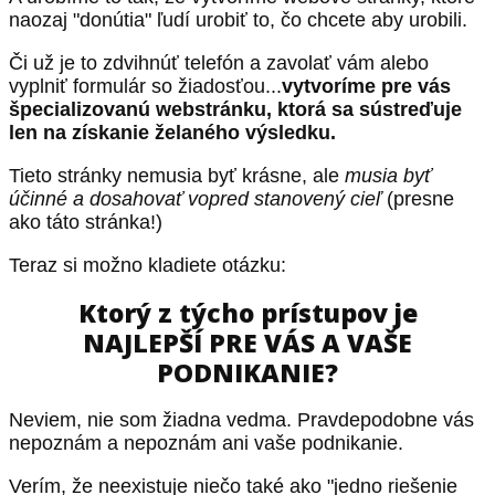
naozaj "donútia" ľudí urobiť to, čo chcete aby urobili.
Či už je to zdvihnúť telefón a zavolať vám alebo
vyplniť formulár so žiadosťou...
vytvoríme pre vás
špecializovanú webstránku, ktorá sa sústreďuje
len na získanie želaného výsledku.
Tieto stránky nemusia byť krásne, ale
musia byť
účinné a dosahovať vopred stanovený cieľ
(presne
ako táto stránka!)
Teraz si možno kladiete otázku:
Ktorý z týcho prístupov je
NAJLEPŠÍ PRE VÁS A VAŠE
PODNIKANIE?
Neviem, nie som žiadna vedma. Pravdepodobne vás
nepoznám a nepoznám ani vaše podnikanie.
Verím, že neexistuje niečo také ako "jedno riešenie