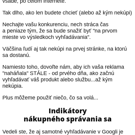
všade, po celom internete.
Tak dlho, ako len budete chcieť (alebo až kým nekúpi)
Nechajte vašu konkurenciu, nech stráca čas
a peniaze tým, že sa bude snažiť byť "na prvom
mieste vo výsledkoch vyhľadávania".
Väčšina ľudí aj tak nekúpi na prvej stránke, na ktorú
sa dostanú.
Namiesto toho, dovoľte nám, aby ich vaša reklama
"naháňala" STÁLE - od prvého dňa, ako začnú
vyhľadávať váš produkt alebo službu...až kým
nekúpia.
Plus môžeme použiť niečo, čo sa volá...
Indikátory
nákupného správania sa
Vedeli ste, že aj samotné vyhľadávanie v Googli je