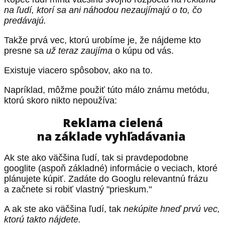
na ľudí, ktorí sa ani náhodou nezaujímajú o to, čo
predávajú.
Takže prvá vec, ktorú urobíme je, že nájdeme kto
presne sa
už teraz zaujíma
o kúpu od vás.
Existuje viacero spôsobov, ako na to.
Napríklad, môžme použiť túto málo známu metódu,
ktorú skoro nikto nepoužíva:
Reklama cielená
na základe vyhľadávania
Ak ste ako väčšina ľudí, tak si pravdepodobne
googlite (aspoň základné) informácie o veciach, ktoré
plánujete kúpiť. Zadáte do Googlu relevantnú frázu
a začnete si robiť vlastný "prieskum."
A ak ste ako väčšina ľudí, tak
nekúpite hneď prvú vec,
ktorú takto nájdete.