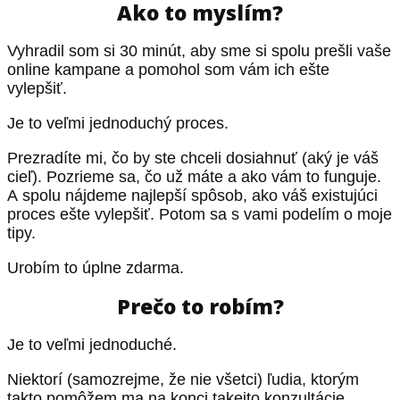
Ako to myslím?
Vyhradil som si 30 minút, aby sme si spolu prešli vaše
online kampane a pomohol som vám ich ešte
vylepšiť.
Je to veľmi jednoduchý proces.
Prezradíte mi, čo by ste chceli dosiahnuť (aký je váš
cieľ). Pozrieme sa, čo už máte a ako vám to funguje.
A spolu nájdeme najlepší spôsob, ako váš existujúci
proces ešte vylepšiť. Potom sa s vami podelím o moje
tipy.
Urobím to úplne zdarma.
Prečo to robím?
Je to veľmi jednoduché.
Niektorí (samozrejme, že nie všetci) ľudia, ktorým
takto pomôžem ma na konci takejto konzultácie