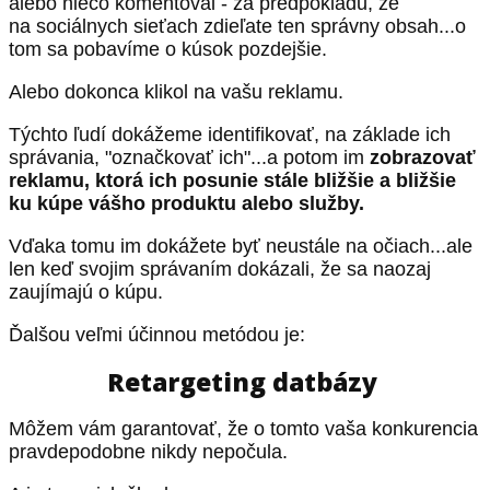
alebo niečo komentoval - za predpokladu, že
na sociálnych sieťach zdieľate ten správny obsah...o
tom sa pobavíme o kúsok pozdejšie.
Alebo dokonca klikol na vašu reklamu.
Týchto ľudí dokážeme identifikovať, na základe ich
správania, "označkovať ich"...a potom im
zobrazovať
reklamu, ktorá ich posunie stále bližšie a bližšie
ku kúpe vášho produktu alebo služby.
Vďaka tomu im dokážete byť neustále na očiach...ale
len keď svojim správaním dokázali, že sa naozaj
zaujímajú o kúpu.
Ďalšou veľmi účinnou metódou je:
Retargeting datbázy
Môžem vám garantovať, že o tomto vaša konkurencia
pravdepodobne nikdy nepočula.