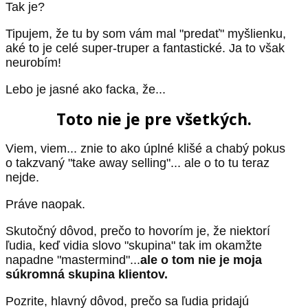
Tak je?
Tipujem, že tu by som vám mal "predať" myšlienku,
aké to je celé super-truper a fantastické. Ja to však
neurobím!
Lebo je jasné ako facka, že...
Toto nie je pre všetkých.
Viem, viem... znie to ako úplné klišé a chabý pokus
o takzvaný "take away selling"... ale o to tu teraz
nejde.
Práve naopak.
Skutočný dôvod, prečo to hovorím je, že niektorí
ľudia, keď vidia slovo "skupina" tak im okamžte
napadne "mastermind"...
ale o tom nie je moja
súkromná skupina klientov.
Pozrite, hlavný dôvod, prečo sa ľudia pridajú