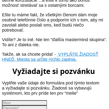
denné konzultácie ...a ešte k tomu ako bonus
možnosť stretávať sa s ostatnými borcami.
Ešte tu máme fakt, že všetkým členom dám moje
osobné telefónne číslo a podporím ich v tom, aby mi
zavolali alebo poslali sms, keď budú niečo
potrebovať.
Vidíte? Je to iné. Nie len "ďalšía mastermind skupina”.
To ani z ďaleka nie.
Takže, ak sa chcete pridať -
VYPLŇTE ŽIADOSŤ
HNEĎ. Miesta sa určite rýchlo zaplnia.
Vyžiadajte si pozvánku
Vyplňte vaše údaje do formulára pod týmto textom
a vyžiadajte si pozvánku. Žiadosti sa vybavujú
systémom, kto prv príde ten prv "melie"