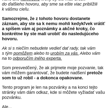
do ďalšieho hovoru, aby sme sa ešte viac priblížili
k vášmu cieľu.
Samozrejme, že z tohoto hovoru dostanete
záznam, aby ste sa k nemu mohli kedykľvek vrátiť
a spíšem vám aj poznámky a akčné kroky, čo
konkrétne by ste mali urobiť do nasledujúceho
hovoru.
Ak si s niečím nebudete vedieť dať rady, tak vám
s tým
pomôžem
alebo to
urobím za vás.
Alebo vám
na to
odporučím iného experta.
Som presvedčený, že ak prijmete moje pozvanie, tak
vám môžem garantovať, že budete nadšení
pretože
som to už robil - a dokonca opakovane.
Tento program je len na pozvánky a na konci tejto
stránky vám dám odkaz, kde si môžete vyžiadať vašu
pozvánku.
Ale...