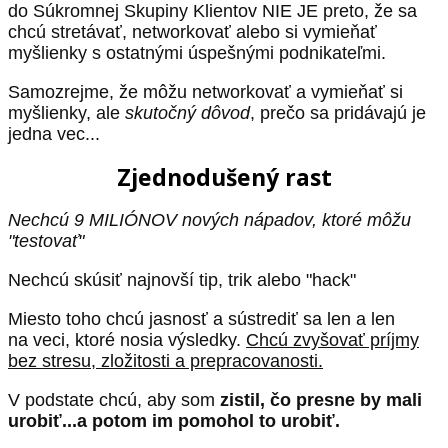
do Súkromnej Skupiny Klientov NIE JE preto, že sa
chcú stretávať, networkovať alebo si vymieňať
myšlienky s ostatnými úspešnými podnikateľmi.
Samozrejme, že môžu networkovať a vymieňať si
myšlienky, ale
skutočný dôvod
, prečo sa pridávajú je
jedna vec...
Zjednodušený rast
Nechcú 9 MILIÓNOV nových nápadov, ktoré môžu
"testovať"
Nechcú skúsiť najnovší tip, trik alebo "hack"
Miesto toho chcú jasnosť a sústrediť sa len a len
na veci, ktoré nosia výsledky.
Chcú zvyšovať príjmy
bez stresu, zložitosti a prepracovanosti.
V podstate chcú, aby som
zistil, čo presne by mali
urobiť...a potom im pomohol to urobiť.