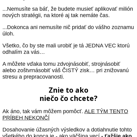
...Nemusíte sa báť, že budete musieť aplikovať milión
nových stratégii, na ktoré aj tak nemáte čas.
...Dokonca ani nemusíte nič pridať do vášho zoznamu
úloh.
Všetko, čo by ste mali urobiť je tá JEDNA VEC ktorú
odhalím za vás…
A môžete vďaka tomu zdvojnásobiť, strojnásobiť
alebo zoštvrnásobiť váš ČISTÝ zisk… pri znižovanú
stresu a prepracovanosti.
Znie to ako
niečo čo chcete?
Ak áno, tak vám môžem pomôcť.
ALE TÝM TENTO
PRÍBEH NEKONČÍ
Dosahovanie úžasných výsledkov a dotiahnutie tohto
všetkého do konca je - ako väčšina vecí
- ťažšie ako