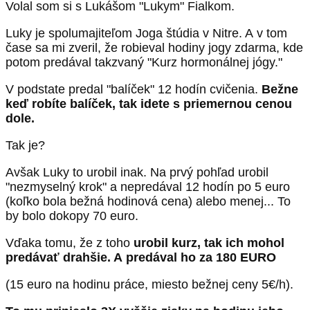
Volal som si s Lukášom "Lukym" Fialkom.
Luky je spolumajiteľom Joga štúdia v Nitre. A v tom
čase sa mi zveril, že robieval hodiny jogy zdarma, kde
potom predával takzvaný "Kurz hormonálnej jógy."
V podstate predal "balíček" 12 hodín cvičenia.
Bežne
keď robíte balíček, tak idete s priemernou cenou
dole.
Tak je?
Avšak Luky to urobil inak. Na prvý pohľad urobil
"nezmyselný krok" a nepredával 12 hodín po 5 euro
(koľko bola bežná hodinová cena) alebo menej... To
by bolo dokopy 70 euro.
Vďaka tomu, že z toho
urobil kurz, tak ich mohol
predávať drahšie. A predával ho za 180 EURO
(15 euro na hodinu práce, miesto bežnej ceny 5€/h).