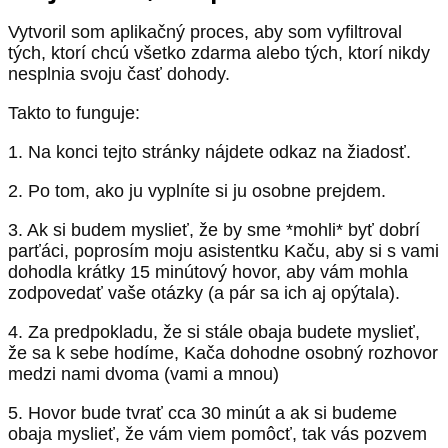
Vytvoril som aplikačný proces, aby som vyfiltroval
tých, ktorí chcú všetko zdarma alebo tých, ktorí nikdy
nesplnia svoju časť dohody.
Takto to funguje:
1. Na konci tejto stránky nájdete odkaz na žiadosť.
2. Po tom, ako ju vyplníte si ju osobne prejdem.
3. Ak si budem myslieť, že by sme *mohli* byť dobrí
parťáci, poprosím moju asistentku Kaču, aby si s vami
dohodla krátky 15 minútový hovor, aby vám mohla
zodpovedať vaše otázky (a pár sa ich aj opýtala).
4. Za predpokladu, že si stále obaja budete myslieť,
že sa k sebe hodíme, Kača dohodne osobný rozhovor
medzi nami dvoma (vami a mnou)
5. Hovor bude tvrať cca 30 minút a ak si budeme
obaja myslieť, že vám viem pomôcť, tak vás pozvem