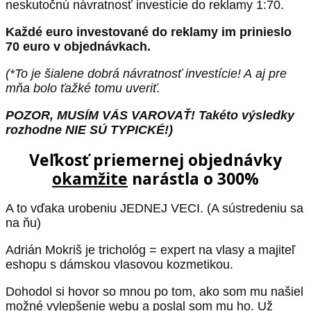
neskutočnú návratnosť investície do reklamy 1:70.
Každé euro investované do reklamy im prinieslo
70 euro v objednávkach.
(*To je šialene dobrá návratnosť investície! A aj pre
mňa bolo ťažké tomu uveriť.
POZOR, MUSÍM VÁS VAROVAŤ! Takéto výsledky
rozhodne NIE SÚ TYPICKÉ!)
Veľkosť priemernej objednávky
okamžite
narástla o 300%
A to vďaka urobeniu JEDNEJ VECI. (A sústredeniu sa
na ňu)
Adrián Mokriš je trichológ = expert na vlasy a majiteľ
eshopu s dámskou vlasovou kozmetikou.
Dohodol si hovor so mnou po tom, ako som mu našiel
možné vylepšenie webu a poslal som mu ho. Už