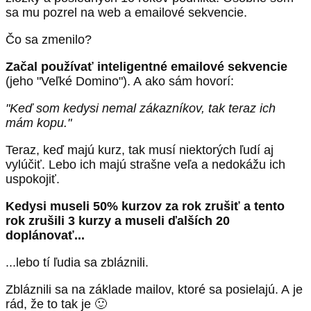
sa mu pozrel na web a emailové sekvencie.
Čo sa zmenilo?
Začal používať inteligentné emailové sekvencie
(jeho "Veľké Domino"). A ako sám hovorí:
"Keď som kedysi nemal zákazníkov, tak teraz ich
mám kopu."
Teraz, keď majú kurz, tak musí niektorých ľudí aj
vylúčiť. Lebo ich majú strašne veľa a nedokážu ich
uspokojiť.
Kedysi museli 50% kurzov za rok zrušiť a tento
rok zrušili 3 kurzy a museli ďalších 20
doplánovať...
...lebo tí ľudia sa zbláznili.
Zbláznili sa na základe mailov, ktoré sa posielajú. A je
rád, že to tak je 🙂