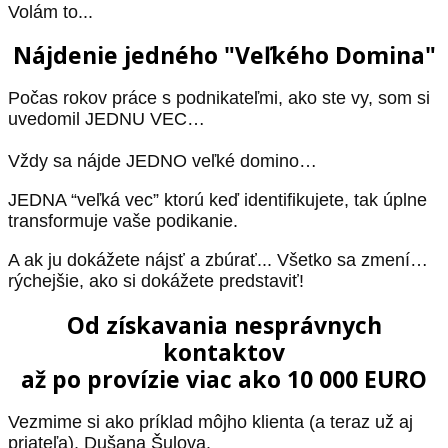
Volám to...
Nájdenie jedného "Veľkého Domina"
Počas rokov práce s podnikateľmi, ako ste vy, som si
uvedomil JEDNU VEC…
Vždy sa nájde JEDNO veľké domino…
JEDNA “veľká vec” ktorú keď identifikujete, tak úplne
transformuje vaše podikanie.
A ak ju dokážete nájsť a zbúrať... Všetko sa zmení…
rýchejšie, ako si dokážete predstaviť!
Od získavania nesprávnych
kontaktov
až po provízie viac ako 10 000 EURO
Vezmime si ako príklad môjho klienta (a teraz už aj
priateľa), Dušana Šulova.