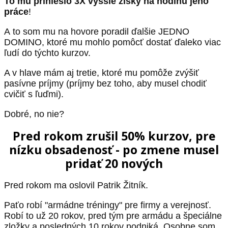
To mu prinieslo 3X vyššie zisky na hodinu jeho
práce
!
A to som mu na hovore poradil ďalšie JEDNO
DOMINO, ktoré mu mohlo pomôcť dostať ďaleko viac
ľudí do týchto kurzov.
A v hlave mám aj tretie, ktoré mu pomôže zvýšiť
pasívne príjmy (príjmy bez toho, aby musel chodiť
cvičiť s ľuďmi).
Dobré, no nie?
Pred rokom zrušil 50% kurzov, pre
nízku obsadenosť - po zmene musel
pridať 20 nových
Pred rokom ma oslovil Patrik Žitník.
Paťo robí "armádne tréningy" pre firmy a verejnosť.
Robí to už 20 rokov, pred tým pre armádu a špeciálne
zložky a posledných 10 rokov podniká. Osobne som