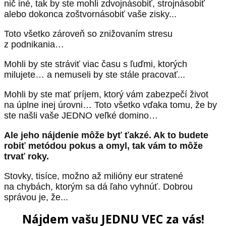
nič iné, tak by ste mohli zdvojnásobiť, strojnásobiť
alebo dokonca zoštvornásobiť vaše zisky...
Toto všetko zároveň so znižovaním stresu
z podnikania…
Mohli by ste stráviť viac času s ľuďmi, ktorých
milujete… a nemuseli by ste stále pracovať...
Mohli by ste mať príjem, ktorý vám zabezpečí život
na úplne inej úrovni… Toto všetko vďaka tomu, že by
ste našli vaše JEDNO veľké domino…
Ale jeho nájdenie môže byť ťakzé. Ak to budete
robiť metódou pokus a omyl, tak vám to môže
trvať roky.
Stovky, tisíce, možno až milióny eur stratené
na chybách, ktorým sa dá ľaho vyhnúť. Dobrou
správou je, že...
Nájdem vašu JEDNU VEC za vás!