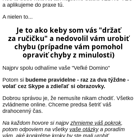
a aplikujeme do praxe tú.
A nielen to...
Je to ako keby som vás "držať
za ručičku" a nedovolil vám urobiť
chybu (prípadne vám pomohol
opraviť chyby z minulosti)
Najprv spolu odhalíme vaše "Veľké Domino"
Potom si
budeme pravidelne - raz za dva týždne -
volať cez Skype a zdieľať si obrazovky.
Dobrou správou je, že nemusíte nikam chodiť. Všetko
zvládneme online. Chceme predsa šetriť váš
drahocenný čas.
Na každom hovore si najpv
zhrnieme váš pokrok
,
potom odpoviem na všetky
vaše otázky
a poradím
vám, aké
konkrétne
kroky by ste mali urobiť