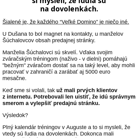
si mysleli, že ľudia sú
na dovolenkách.
Šialené je, že každého “Veľké Domino” je niečo iné.
U Dušana to bol magnet na kontakty, u manželov
Šúchalovcov obsah predajnej stránky.
Manželia Šúchalovci sú skvelí. Vďaka svojim
zváračským tréningom (naživo - v dielni) pomáhajú
"bežným" zváračom dostať sa na taký level, aby mohli
pracovať v zahraničí a zarábať aj 5000 euro
mesačne.
Keď sme si volali, tak
už mali prvých klientov
z internetu. Potrebovali len uistiť, že idú správnym
smerom a vylepšiť predajnú stránku.
Výsledok?
Plný kalendár tréningov v Auguste a to si mysleli, že
vtedy sú ľudia na dovolenkách. Dokonca mali