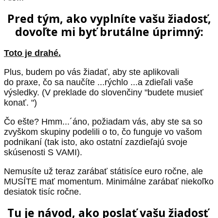
Pred tým, ako vyplníte vašu žiadosť,
dovoľte mi byť brutálne úprimný:
Toto je drahé.
Plus, budem po vás žiadať, aby ste aplikovali
do praxe, čo sa naučíte ...rýchlo ...a zdieľali vaše
výsledky. (V preklade do slovenčiny "budete musieť
konať. ")
Čo ešte? Hmm...´áno, požiadam vás, aby ste sa so
zvyškom skupiny podelili o to, čo funguje vo vašom
podnikaní (tak isto, ako ostatní zazdieľajú svoje
skúsenosti S VAMI).
Nemusíte už teraz zarábať státisíce euro ročne, ale
MUSÍTE mať momentum. Minimálne zarábať niekoľko
desiatok tisíc ročne.
Tu je návod, ako poslať vašu žiadosť