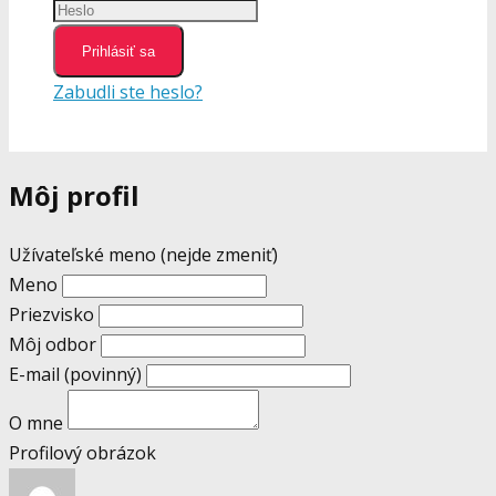
Prihlásiť sa
Zabudli ste heslo?
Môj profil
Užívateľské meno (nejde zmeniť)
Meno
Priezvisko
Môj odbor
E-mail
(povinný)
O mne
Profilový obrázok