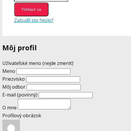
Prihlásiť sa
Zabudli ste heslo?
Môj profil
Užívateľské meno (nejde zmeniť)
Meno
Priezvisko
Môj odbor
E-mail
(povinný)
O mne
Profilový obrázok