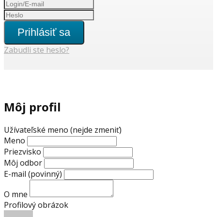
Prihlásiť sa
Zabudli ste heslo?
Môj profil
Užívateľské meno (nejde zmeniť)
Meno
Priezvisko
Môj odbor
E-mail
(povinný)
O mne
Profilový obrázok