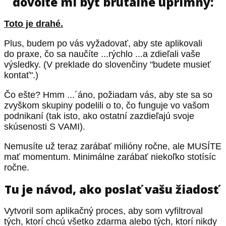
dovoľte mi byť brutálne úprimný:
Toto je drahé.
Plus, budem po vás vyžadovať, aby ste aplikovali
do praxe, čo sa naučíte ...rýchlo ...a zdieľali vaše
výsledky. (V preklade do slovenčiny "budete musieť
kontať".)
Čo ešte? Hmm ...´áno, požiadam vás, aby ste sa so
zvyškom skupiny podelili o to, čo funguje vo vašom
podnikaní (tak isto, ako ostatní zazdieľajú svoje
skúsenosti S VAMI).
Nemusíte už teraz zarábať milióny ročne, ale MUSÍTE
mať momentum. Minimálne zarábať niekoľko stotísíc
ročne.
Tu je návod, ako poslať vašu žiadosť
Vytvoril som aplikačný proces, aby som vyfiltroval
tých, ktorí chcú všetko zdarma alebo tých, ktorí nikdy