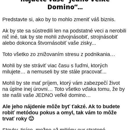
Domino”...
Predstavte si, ako by to mohlo zmeniť váš biznis.
Ak by ste sa sústredili len na podstatné veci a nerobili
nič iné, tak by ste mohli zdvojnásobiť, strojnásobiť
alebo dokonca štvornásobiť vaše zisky...
Toto všetko zo znižovaním stresu z podnikania…
Mohli by ste stráviť viac času s ľuďmi, ktorých
milujete… a nemuseli by ste stále pracovať...
Mohli by ste mať príjem, ktorý vám zabezpečí život
na úplne inej úrovni… Toto všetko vďaka tomu, že by
ste našli vaše JEDNO veľké domino…
Ale jeho nájdenie môže byť ťakzé. Ak to budete
robiť metódou pokus a omyl, tak vám to môže
trvať roky 🙁
Stovky, tisíce, možno až milióny eur stratené