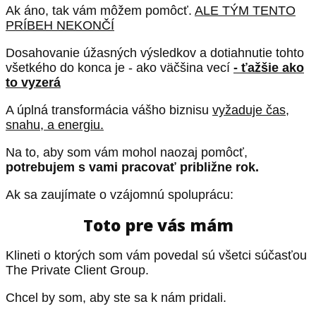
Ak áno, tak vám môžem pomôcť.
ALE TÝM TENTO
PRÍBEH NEKONČÍ
Dosahovanie úžasných výsledkov a dotiahnutie tohto
všetkého do konca je - ako väčšina vecí
- ťažšie ako
to vyzerá
A úplná transformácia vášho biznisu
vyžaduje čas,
snahu, a energiu.
Na to, aby som vám mohol naozaj pomôcť,
potrebujem s vami pracovať približne rok.
Ak sa zaujímate o vzájomnú spoluprácu:
Toto pre vás mám
Klineti o ktorých som vám povedal sú všetci súčasťou
The Private Client Group.
Chcel by som, aby ste sa k nám pridali.