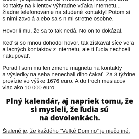
kontakty na klientov výhradne vďaka internetu...
žiadne telefonovanie na studené kontakty! Potom si
s nimi zavolá alebo sa s nimi stretne osobne.
Hovorili mu, že sa to tak nedá. No on to dokázal.
Keď si so mnou dohodol hovor, tak získaval síce veľa
a lacných kontaktov z internetu, ale tí ľudia nechceli
nakupovať.
Poradil som mu len zmenu magnetu na kontakty
a výsledky na seba nenechali dlho čakať. Za 3 týždne
provízie vo výške 1676 euro. A do troch mesiacov
viac ako 10 000 euro.
Plný kalendár, aj napriek tomu, že
si mysleli, že ľudia sú
na dovolenkách.
Šialené je, že každého “Veľké Domino” je niečo iné.