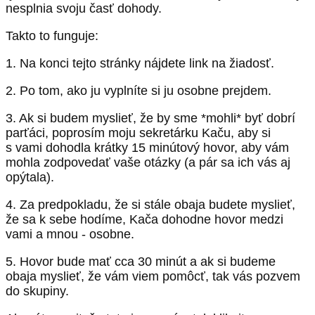
nesplnia svoju časť dohody.
Takto to funguje:
1. Na konci tejto stránky nájdete link na žiadosť.
2. Po tom, ako ju vyplníte si ju osobne prejdem.
3. Ak si budem myslieť, že by sme *mohli* byť dobrí
parťáci, poprosím moju sekretárku Kaču, aby si
s vami dohodla krátky 15 minútový hovor, aby vám
mohla zodpovedať vaše otázky (a pár sa ich vás aj
opýtala).
4. Za predpokladu, že si stále obaja budete myslieť,
že sa k sebe hodíme, Kača dohodne hovor medzi
vami a mnou - osobne.
5. Hovor bude mať cca 30 minút a ak si budeme
obaja myslieť, že vám viem pomôcť, tak vás pozvem
do skupiny.