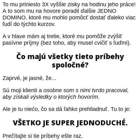
To mu prinieslo 3X vyššie zisky na hodinu jeho práce!
A to som mu na hovore poradil ďalšie JEDNO
DOMINO, ktoré mu mohlo pomôcť dostať ďaleko viac
ľudí do týchto kurzov.
A v hlave mám aj tretie, ktoré mu pomôže zvýšiť
pasívne príjmy (bez toho, aby musel cvičiť s ľuďmi).
Čo majú všetky tieto príbehy
spoločné?
Zaprvé, je jasné, že...
Sú moji klienti a
osobne som s nimi tvrdo pracoval,
aby získali výsledky o ktorých hovorím.
Ale je tu niećo, čo sa dá ľahko prehliadnuť. Tu to je:
VŠETKO JE SUPER JEDNODUCHÉ.
Prečítajte si tie príbehy ešte raz.