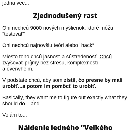
jedna vec...
Zjednodušený rast
Oni nechcú 9000 nových myšlienok, ktoré môžu
"testovať"
Oni nechcú najnovšiu teóri alebo "hack"
Miesto toho chcú jasnosť a sústredenosť.
Chcú
zvyšovať príjmy bez stresu, komplexnosti
a overwhelm.
V podstate chcú, aby som
zistil, čo presne by mali
urobiť...a potom im pomôcť to urobiť.
Basically, they want me to figure out exactly what they
should do ...and
Volám to...
Nájdenie jedného "Veľkého