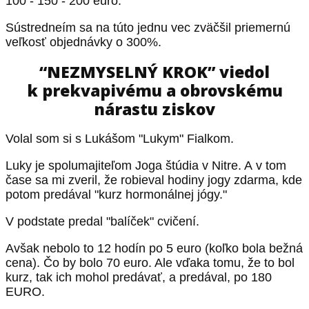
100 - 150 - 200 euro.
Sústredneím sa na túto jednu vec zväčšil priemernú
veľkosť objednávky o 300%.
“NEZMYSELNÝ KROK” viedol
k prekvapivému a obrovskému
nárastu ziskov
Volal som si s Lukášom "Lukym" Fialkom.
Luky je spolumajiteľom Joga štúdia v Nitre. A v tom
čase sa mi zveril, že robieval hodiny jogy zdarma, kde
potom predával "kurz hormonálnej jógy."
V podstate predal "balíček" cvičení.
Avšak nebolo to 12 hodín po 5 euro (koľko bola bežná
cena). Čo by bolo 70 euro. Ale vďaka tomu, že to bol
kurz, tak ich mohol predávať, a predával, po 180
EURO.