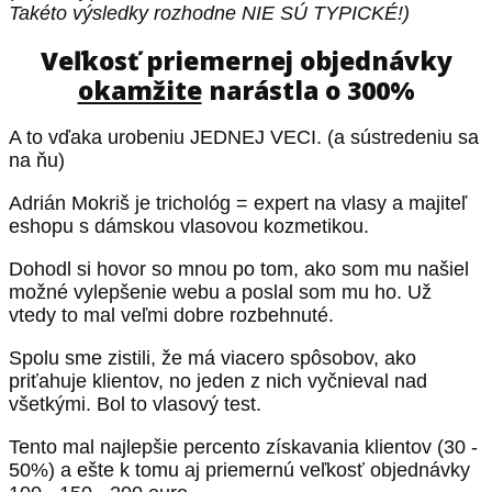
Takéto výsledky rozhodne NIE SÚ TYPICKÉ!)
Veľkosť priemernej objednávky
okamžite
narástla o 300%
A to vďaka urobeniu JEDNEJ VECI. (a sústredeniu sa
na ňu)
Adrián Mokriš je trichológ = expert na vlasy a majiteľ
eshopu s dámskou vlasovou kozmetikou.
Dohodl si hovor so mnou po tom, ako som mu našiel
možné vylepšenie webu a poslal som mu ho. Už
vtedy to mal veľmi dobre rozbehnuté.
Spolu sme zistili, že má viacero spôsobov, ako
priťahuje klientov, no jeden z nich vyčnieval nad
všetkými. Bol to vlasový test.
Tento mal najlepšie percento získavania klientov (30 -
50%) a ešte k tomu aj priemernú veľkosť objednávky