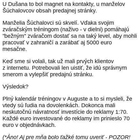
U Dušana to bol magnet na kontakty, u manželov
Šúchalovcov obsah predajnej stránky.
Manželia Šúchalovci sú skvelí. Vďaka svojim
zváračským tréningom (naživo - v dielni) pomáhajú
"bežným" zváračom dostať sa na taký level, aby mohli
pracovať v zahraničí a zarábať aj 5000 euro
mesačne.
Keď sme si volali, tak už mali prvých klientov
z internetu. Potrebovali len uistiť, že idú správnym
smerom a vylepšiť predajnú stránku.
Výsledok?
Plný kalendár tréningov v Auguste a to si mysleli, že
vtedy sú ľudia na dovolenkách. Dokonca mali
neskutočnú návratnosť investície do reklamy 1:70.
Každé euro investované do reklamy im prinieslo 70
euro v objednávkach.
(*Áno! Aj pre mňa bolo ťažké tomu uveriť - POZOR!