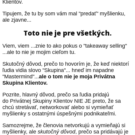
Klientov.
Tipujem, že tu by som vám mal "predať" myšlienku,
ale zjavne...
Toto nie je pre všetkých.
Viem, viem ...znie to ako pokus o "takeaway selling"
...ale to nie je mojim cieľom tu.
Skutočný dôvod, prečo to hovorím je, že keď niektorí
ľudia vidia slovo "Skupina"... hneď im napadne
"Mastermind"...
ale o tom nie je moja Privátna
Skupina Klientov.
Pozrite, hlavný dôvod, prečo sa ľudia pridajú
do Privátnej Skupiny Klientov NIE JE preto, že sa
chcú stretávať, networkovať alebo si vymieňať
myšlienky s ostatnými úspešnými podnikateľmi.
Samozrejme, že členovia netvorkujú a vymieňajú si
myšlienky, ale
skutočný dôvod
, prečo sa pridávajú je