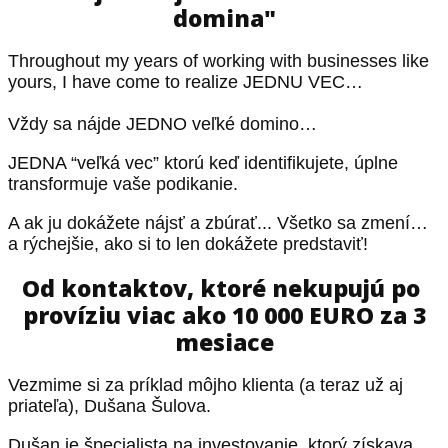
domina"
Throughout my years of working with businesses like
yours, I have come to realize JEDNU VEC…
Vždy sa nájde JEDNO veľké domino…
JEDNA “veľká vec” ktorú keď identifikujete, úplne
transformuje vaše podikanie.
A ak ju dokážete nájsť a zbúrať... Všetko sa zmení…
a rýchejšie, ako si to len dokážete predstaviť!
Od kontaktov, ktoré nekupujú po
províziu viac ako 10 000 EURO za 3
mesiace
Vezmime si za príklad môjho klienta (a teraz už aj
priateľa), Dušana Šulova.
Dušan je špecialista na investovanie, ktorý získava