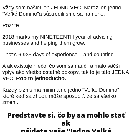
Vždy som našiel len JEDNU VEC. Naraz len jedno
“Veľké Domino”a sústredili sme sa na neho.
Pozrite.
2018 marks my NINETEENTH year of advising
businesses and helping them grow.
That’s 6,935 days of experience ...and counting.
A ak existuje niečo, čo som sa naučil a malo väčší
vplyv ako všetko ostatné dokopy, tak to je táto JEDNA
VEC:
Rob to jednoducho.
Každý biznis má minimálne jedno “Veľké Domino”
ktoré keď sa zhodí, môže spôsobiť, že sa všetko
zmení.
Predstavte si, čo by sa mohlo stať
ak
nájdete vaše “Jedno Veľké