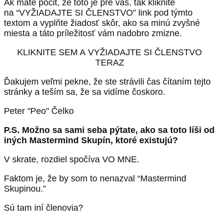
Ak máte pocit, že toto je pre vás, tak kliknite
na “VYŽIADAJTE SI ČLENSTVO” link pod týmto
textom a vyplňte žiadosť skôr, ako sa minú zvyšné
miesta a táto príležitosť vám nadobro zmizne.
KLIKNITE SEM A VYŽIADAJTE SI ČLENSTVO
TERAZ
Ďakujem veľmi pekne, že ste strávili čas čítaním tejto
stránky a teším sa, že sa vidíme čoskoro.
Peter "Peo" Čelko
P.S. Možno sa sami seba pýtate, ako sa toto líši od
iných Mastermind Skupín, ktoré existujú?
V skrate, rozdiel spočíva VO MNE.
Faktom je, že by som to nenazval “Mastermind
Skupinou.”
Sú tam iní členovia?