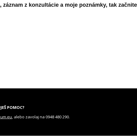
, záznam z konzultácie a moje poznámky, tak začnite
JEŠ POMOC?
mum.eu
, alebo zavolaj na 0948 480 290.