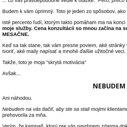
... čo vás pravdepodobne vedie k otázke: "
Peťo, prečo 
Budem k vám úprimný. Toto je jeden zo spôsobov, ako 
Isté percento ľudí, ktorým takto pomáham ma na konci
moje služby. Cena konzultácii so mnou začína na s
MESAČNE.
Keď sa tak stane, tak vám presne poviem, aké stránky v
tvoriť, aké maily napísať a mnohé ďalšie užitočné veci
Takže, toto je moja "skrytá motivácia"
Avšak...
NEBUDEM n
Ani náhodou.
Nebudem na vás tlačiť, aby ste sa stali mojimi klientam
prehovorila za mňa.
Verím, že kampaň, ktorú pre vás navrhnem zdarma dok