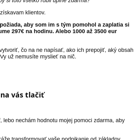
by si toto všetko robil úplne zdarma?"
získavam klientov.
požiada, aby som im s tým pomohol a zaplatia si
ume 297€ na hodinu. Alebo 1000 až 3500 eur
ytvoriť, čo na ne napísať, ako ich prepojiť, aký obsah
. Vy už nemusíte myslieť na nič.
a vás tlačiť
i
, lebo nechám hodnotu mojej pomoci zdarma, aby
áže transformovať vaše podnikanie od základov.