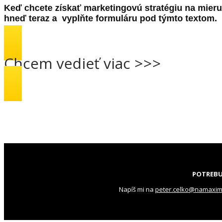
Keď chcete získať marketingovú stratégiu na mieru
hneď teraz a vyplňte formuláru pod týmto textom.
Chcem vedieť viac >>>
POTREBU
Napíš mi na
peter.celko@namaxi