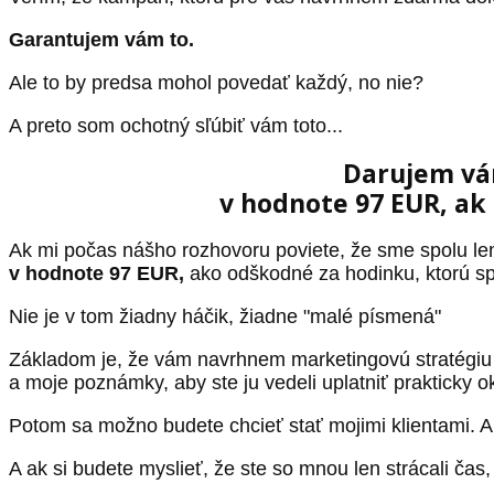
Garantujem vám to.
Ale to by predsa mohol povedať každý, no nie?
A preto som ochotný sľúbiť vám toto...
Darujem vá
v hodnote 97 EUR, ak
Ak mi počas nášho rozhovoru poviete, že sme spolu len
v hodnote 97 EUR,
ako odškodné za hodinku, ktorú s
Nie je v tom žiadny háčik, žiadne "malé písmená"
Základom je, že vám navrhnem marketingovú stratégiu
a moje poznámky, aby ste ju vedeli uplatniť prakticky o
Potom sa možno budete chcieť stať mojimi klientami. 
A ak si budete myslieť, že ste so mnou len strácali ča