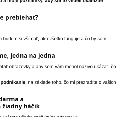
 a moje poznámky, aby ste to vedeli okamžite
e prebiehať?
a budem si všímať, ako všetko funguje a čo by som
me, jedna na jedna
ieľať obrazovky a aby som vám mohol naživo ukázať, čo
 podnikanie,
na základe toho, čo mi prezradíte o vašich
zdarma a
m žiadny háčik