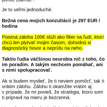
Je to veľmi jednoduché.
Bežná cena mojich konzultácií je 297 EUR /
hodina
Poistná záloha 100€ slúži ako filter na ľudí, ktorí
chcú len plytvať mojim časom, dohodnú si
diagnostický hovor a neprídu na neho.
Takíto ľudia väčšinou neurobia nič z toho, čo
im poradím. A takým nechcem pomáhať, ani
s nimi spolupracovať.
Ak si budem myslieť, že ti neviem pomôcť, tak ti
vrátim zálohu. Zálohu ti okamžite vrátim aj
v prípade, že mi povieš, že stratégia, ktorú som
ti pripravil na mieru je bezcenná.