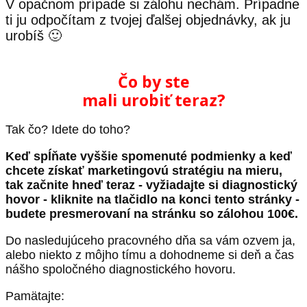
V opačnom prípade si zálohu nechám. Prípadne
ti ju odpočítam z tvojej ďalšej objednávky, ak ju
urobíš 🙂
Čo by ste
mali urobiť teraz?
Tak čo? Idete do toho?
Keď spĺňate vyššie spomenuté podmienky a keď
chcete získať marketingovú stratégiu na mieru,
tak začnite hneď teraz - vyžiadajte si diagnostický
hovor - kliknite na tlačidlo na konci tento stránky -
budete presmerovaní na stránku so zálohou 100€.
Do nasledujúceho pracovného dňa sa vám ozvem ja,
alebo niekto z môjho tímu a dohodneme si deň a čas
nášho spoločného diagnostického hovoru.
Pamätajte: