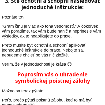
3. Ste ochotní a schopní nasledovať
jednoduché inštrukcie:
Poznáte to?
"Gram činu je viac ako tona vedomostí." A čokoľvek
vám poradíme, tak vám bude nanič a neprinesie vám
výsledky, ak to neaplikujete do praxe.
Preto musíte byť ochotní a schopní aplikovať
jednoduché inštrukcie do praxe. Nebojte sa,
nebudeme chcieť po vás nič zložité.
Verím, že v jednoduchosti je krása 🙂
Poprosím vás o uhradenie
symbolickej poistnej zálohy
Možno sa teraz pýtate:
Peťo, prečo pýtaš poistnú zálohu, keď to má byť
pomoc zdarma??