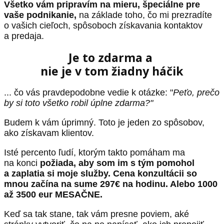
Všetko vám pripravím na mieru, špeciálne pre
vaše podnikanie,
na základe toho, čo mi prezradíte
o vašich cieľoch, spôsoboch získavania kontaktov
a predaja.
Je to zdarma a
nie je v tom žiadny háčik
... čo vás pravdepodobne vedie k otázke: "
Peťo, prečo
by si toto všetko robil úplne zdarma?"
Budem k vám úprimný. Toto je jeden zo spôsobov,
ako získavam klientov.
Isté percento ľudí, ktorým takto pomáham ma
na konci
požiada, aby som im s tým pomohol
a zaplatia si moje služby. Cena konzultácii so
mnou začína na sume 297€ na hodinu. Alebo 1000
až 3500 eur MESAČNE.
Keď sa tak stane, tak vám presne poviem, aké