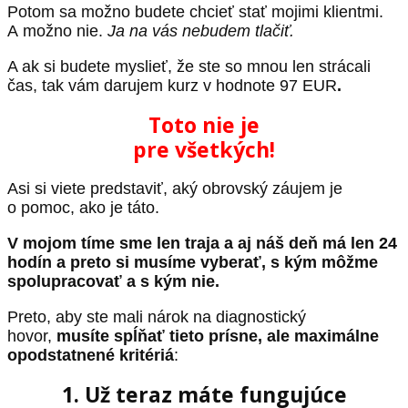
Potom sa možno budete chcieť stať mojimi klientmi.
A možno nie.
Ja na vás nebudem tlačiť.
A ak si budete myslieť, že ste so mnou len strácali
čas, tak vám darujem kurz v hodnote 97 EUR
.
Toto nie je
pre všetkých!
Asi si viete predstaviť, aký obrovský záujem je
o pomoc, ako je táto.
V mojom tíme sme len traja a aj náš deň má len 24
hodín a preto si musíme vyberať, s kým môžme
spolupracovať a s kým nie.
Preto, aby ste mali nárok na diagnostický
hovor,
musíte spĺňať tieto prísne, ale maximálne
opodstatnené kritériá
:
1. Už teraz máte fungujúce