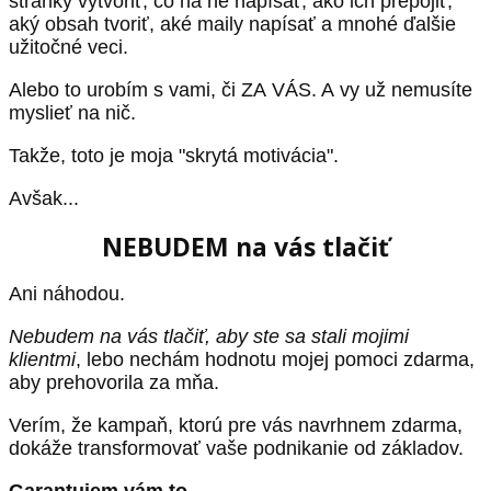
stránky vytvoriť, čo na ne napísať, ako ich prepojiť,
aký obsah tvoriť, aké maily napísať a mnohé ďalšie
užitočné veci.
Alebo to urobím s vami, či ZA VÁS. A vy už nemusíte
myslieť na nič.
Takže, toto je moja "skrytá motivácia".
Avšak...
NEBUDEM na vás tlačiť
Ani náhodou.
Nebudem na vás tlačiť, aby ste sa stali mojimi
klientmi
, lebo nechám hodnotu mojej pomoci zdarma,
aby prehovorila za mňa.
Verím, že kampaň, ktorú pre vás navrhnem zdarma,
dokáže transformovať vaše podnikanie od základov.
Garantujem vám to.