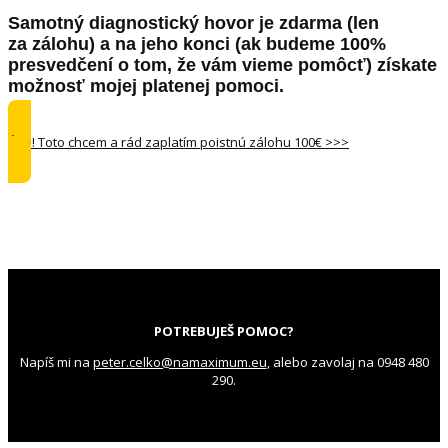
Samotný diagnostický hovor je zdarma (len
za zálohu) a na jeho konci (ak budeme 100%
presvedčení o tom, že vám vieme pomôcť) získate
možnosť mojej platenej pomoci.
Áno! Toto chcem a rád zaplatím poistnú zálohu 100€ >>>
POTREBUJEŠ POMOC?
Napíš mi na
peter.celko@namaximum.eu
, alebo zavolaj na 0948 480
290.