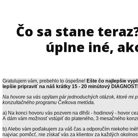
Čo sa stane teraz
úplne iné, ak
Gratulujem vám, prebehlo to úspešne!
Ešte čo najlepšie vyp
lepšie pripraviť na náš krátky 15 - 20 minútový DIAGN
Na hovore sa vás opýtam pár jednoduchých otázok, ktoré mi po
konzultačného programu Čelkova metóda.
a) Na konci hovoru vás pozvem na dlhši - hodinový - hovor ce
A dám vám možnosť vstúpiť do plateného, 3 mesačného konz
b) Alebo vám poďakujem za váš čas a odporučím niekoho iné
najviac pomôcť, nie získať vás za klientov za každých okolnost