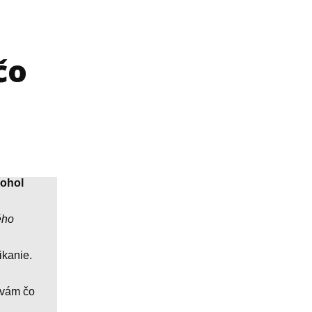
čo
mohol
ého
ikanie.
 vám čo