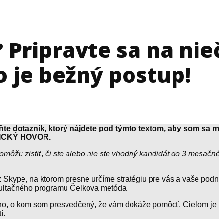
? Pripravte sa na nie
o je bežný postup!
lňte dotazník, ktorý nájdete pod týmto textom, aby som sa 
OSTICKÝ HOVOR.
môžu zistiť, či ste alebo nie ste vhodný kandidát do 3 mesačn
z Skype, na ktorom presne určíme stratégiu pre vás a vaše podn
ultačného programu Čelkova metóda
ho, o kom som presvedčený, že vám dokáže pomôcť. Cieľom je
í.