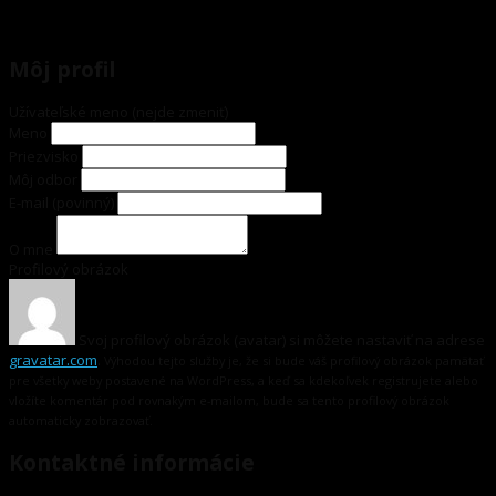
Môj profil
Užívateľské meno (nejde zmeniť)
Meno
Priezvisko
Môj odbor
E-mail
(povinný)
O mne
Profilový obrázok
Svoj profilový obrázok (avatar) si môžete nastaviť na adrese
gravatar.com
.
Výhodou tejto služby je, že si bude váš profilový obrázok pamätať
pre všetky weby postavené na WordPress, a keď sa kdekoľvek registrujete alebo
vložíte komentár pod rovnakým e-mailom, bude sa tento profilový obrázok
automaticky zobrazovať.
Kontaktné informácie