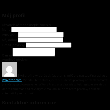
Môj profil
Užívateľské meno (nejde zmeniť)
Meno
Priezvisko
Môj odbor
E-mail
(povinný)
O mne
Profilový obrázok
Svoj profilový obrázok (avatar) si môžete nastaviť na adrese
gravatar.com
.
Výhodou tejto služby je, že si bude váš profilový obrázok pamätať
pre všetky weby postavené na WordPress, a keď sa kdekoľvek registrujete alebo
vložíte komentár pod rovnakým e-mailom, bude sa tento profilový obrázok
automaticky zobrazovať.
Kontaktné informácie