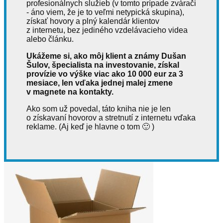
profesionálnych služieb (v tomto prípade zvárači
- áno viem, že je to veľmi netypická skupina),
získať hovory a plný kalendár klientov
z internetu, bez jediného vzdelávacieho videa
alebo článku.
Ukážeme si, ako môj klient a známy Dušan
Šulov, špecialista na investovanie, získal
provízie vo výške viac ako 10 000 eur za 3
mesiace, len vďaka jednej malej zmene
v magnete na kontakty.
Ako som už povedal, táto kniha nie je len
o získavaní hovorov a stretnutí z internetu vďaka
reklame. (Aj keď je hlavne o tom 🙂 )