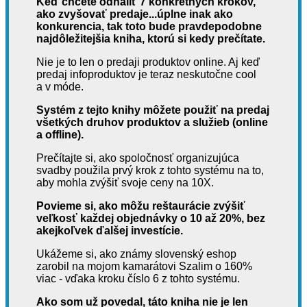
Keď chcete odhaliť 7 konkrétnych krokov,
ako zvyšovať predaje...úplne inak ako
konkurencia, tak toto bude pravdepodobne
najdôležitejšia kniha, ktorú si kedy prečítate.
Nie je to len o predaji produktov online. Aj keď
predaj infoproduktov je teraz neskutočne cool
a v móde.
Systém z tejto knihy môžete použiť na predaj
všetkých druhov produktov a služieb (online
a offline).
Prečítajte si, ako spoločnosť organizujúca
svadby použila prvý krok z tohto systému na to,
aby mohla zvýšiť svoje ceny na 10X.
Povieme si, ako môžu reštaurácie zvýšiť
veľkosť každej objednávky o 10 až 20%, bez
akejkoľvek ďalšej investície.
Ukážeme si, ako známy slovenský eshop
zarobil na mojom kamarátovi Szalim o 160%
viac - vďaka kroku číslo 6 z tohto systému.
Ako som už povedal, táto kniha nie je len