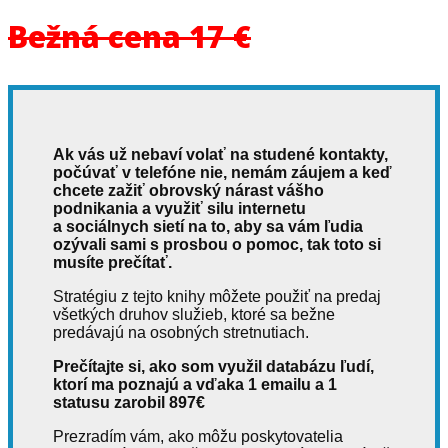
Bežná cena 17 €
Ak vás už nebaví volať na studené kontakty,
počúvať v telefóne nie, nemám záujem a keď
chcete zažiť obrovský nárast vášho
podnikania a využiť silu internetu
a sociálnych sietí na to, aby sa vám ľudia
ozývali sami s prosbou o pomoc, tak toto si
musíte prečítať.
Stratégiu z tejto knihy môžete použiť na predaj
všetkých druhov služieb, ktoré sa bežne
predávajú na osobných stretnutiach.
Prečítajte si, ako som využil databázu ľudí,
ktorí ma poznajú a vďaka 1 emailu a 1
statusu zarobil 897€
Prezradím vám, ako môžu poskytovatelia