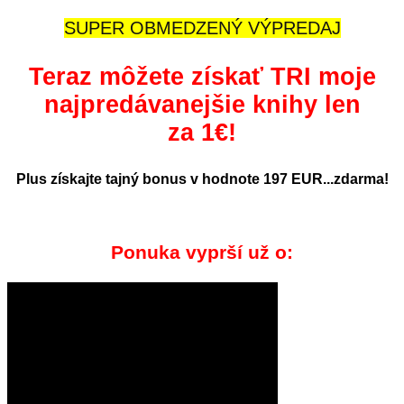
SUPER OBMEDZENÝ VÝPREDAJ
Teraz môžete získať TRI moje
najpredávanejšie knihy len
za 1€!
Plus získajte tajný bonus v hodnote 197 EUR...zdarma!
Ponuka vyprší už o: