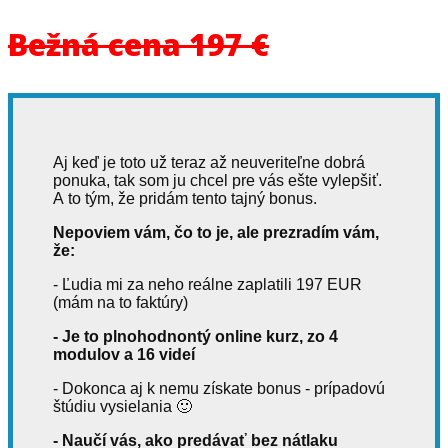
Bežná cena 197 €
Aj keď je toto už teraz až neuveriteľne dobrá
ponuka, tak som ju chcel pre vás ešte vylepšiť.
A to tým, že pridám tento tajný bonus.
Nepoviem vám, čo to je, ale prezradím vám,
že:
- Ľudia mi za neho reálne zaplatili 197 EUR
(mám na to faktúry)
- Je to plnohodnontý online kurz, zo 4
modulov a 16 videí
- Dokonca aj k nemu získate bonus - prípadovú
štúdiu vysielania 🙂
- Naučí vás, ako predávať bez nátlaku